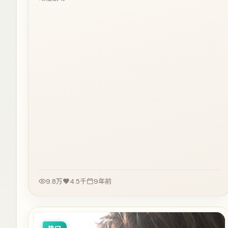
9.8万
4.5千
9年前