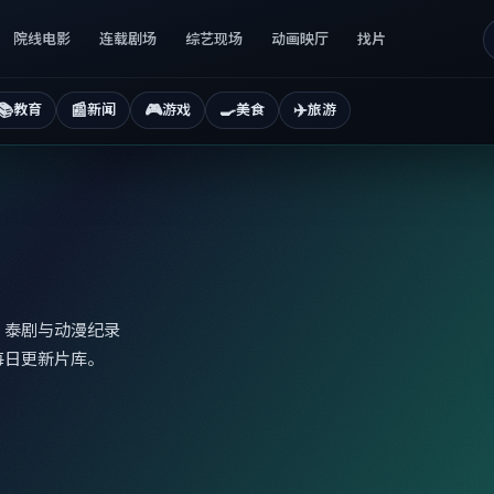
院线电影
连载剧场
综艺现场
动画映厅
找片
📚
📰
🎮
🍳
✈️
教育
新闻
游戏
美食
旅游
、泰剧与动漫纪录
每日更新片库。