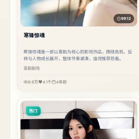
99:12
寒锋惊魂
寒锋惊魂是一部以喜剧为核心的影视作品，围绕危机、反
转与人物成长展开，整体节奏紧凑，值得推荐观看。
喜剧
剧场
9.8万
4.1千
4年前
热门