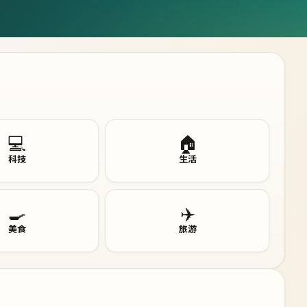
💻
🏠
科技
生活
🍳
✈️
美食
旅游