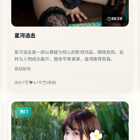
99:38
星河追击
星河追击是一部以悬疑为核心的影视作品，围绕危机、反
转与人物成长展开，整体节奏紧凑，值得推荐观看。
悬疑
剧场
9.7万
4.1千
1年前
热门