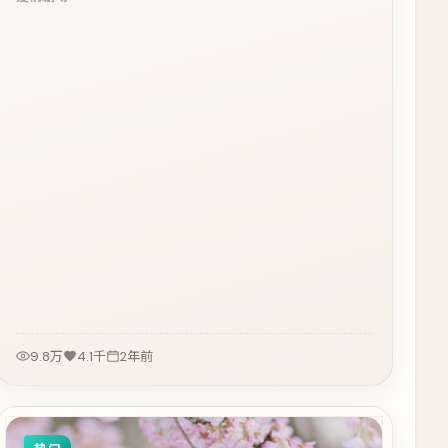
9.8万
4.1千
2年前